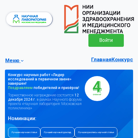
Войти
Главная
Конкурс
Меню
Конкурс научных работ «Лидер
исследований в первичном звене»
завершен!
Поздравляем
победителей и призёров!
сезон!
Торжественное награждение состоится
12
декабря 2024 г.
в рамках Научного форума
проекта «Научная лаборатория: Московская
поликлиника»
Номинации:
Лучшая научная статья
Лучший научный доклад
Лучшая рукопись научной статьи